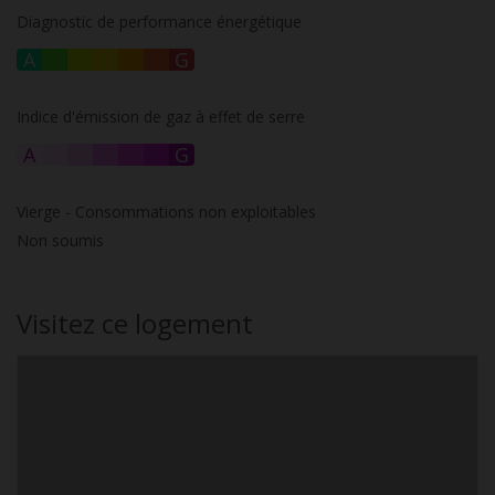
Diagnostic de performance énergétique
A
B
C
D
E
F
G
Indice d'émission de gaz à effet de serre
A
B
C
D
E
F
G
Vierge - Consommations non exploitables
Non soumis
Visitez ce logement