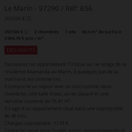
Le Marin
- 97290
/ Réf: 656
203 500 €
203 500 €
2
chambres
1
sde
66,4
m² de surface
3 064,76 €
prix / m²
EXCLUSIVITÉ
Découvrez cet appartement T3 situé au 1er étage de la
résidence Allamanda au Marin, à quelques pas de la
marina et ses commerces.
Il comprend un séjour avec un coin-cuisine, deux
chambres, une salle d'eau, un wc séparé et une
terrasse couverte de 15,41 m².
Il s'agit d'un appartement situé dans une copropriété
de 40 lots.
Charges copropriété : 1119 €
Contactez nous pour toutes autres renseignements et