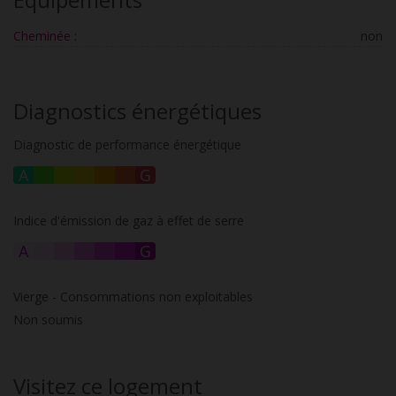
Cheminée :
non
Diagnostics énergétiques
Diagnostic de performance énergétique
A
B
C
D
E
F
G
Indice d'émission de gaz à effet de serre
A
B
C
D
E
F
G
Vierge - Consommations non exploitables
Non soumis
Visitez ce logement