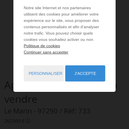
Notre site Internet et nos partenaires
utilisent des cookies pour améliorer votre
expérience sur le site, vous proposer des
contenus personnalisés et afin d’analyser
notre trafic. Vous pouvez choisir quels
cookies vous souhaitez activer ou non.
Politique de cookies
Continuer sans accepter
PERSONNALISER
J'ACCEPTE
Appartement
4 pièces
à
vendre
Le Marin
- 97290
/ Réf: 733
262 000 €