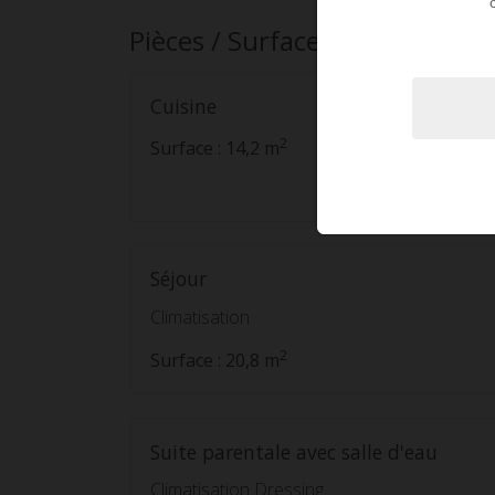
Pièces / Surfaces
Cuisine
2
Surface : 14,2 m
Séjour
Climatisation
2
Surface : 20,8 m
Suite parentale avec salle d'eau
Climatisation Dressing