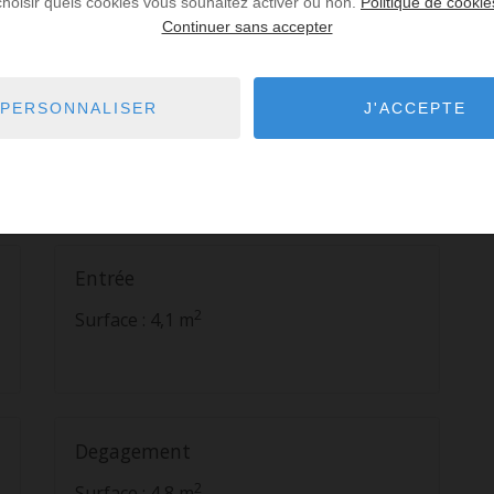
choisir quels cookies vous souhaitez activer ou non.
Politique de cookie
Continuer sans accepter
Terrasse couverte
PERSONNALISER
J'ACCEPTE
Avec piscine
2
Surface : 30 m
Entrée
2
Surface : 4,1 m
Degagement
2
Surface : 4,8 m