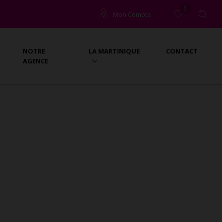
0
Mon Compte
Copropriétaires
NOTRE
LA MARTINIQUE
CONTACT
Locataires (à l'année)
AGENCE
Propriétaires (gestion)
Locataires (vacances)
Propriétaires (vacances)