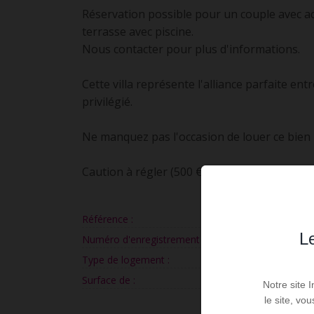
Réservation possible pour un couple avec acc
terrasse avec piscine.
Nous contacter pour plus d'informations.
Cette villa représente l'alliance parfaite entr
privilégié.
Ne manquez pas l'occasion de louer ce bien
Caution à régler (500 €) via l'application SW
Référence :
MAISMA
Le
Numéro d'enregistrement :
97201972217250
Type de logement :
V
Surface de :
94,3
Notre site 
le site, vo