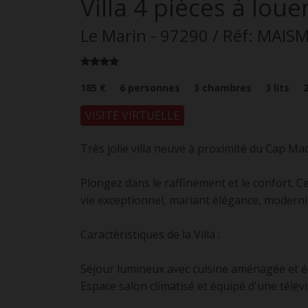
Villa
4 pièces
à loue
Le Marin
- 97290
/ Réf: MAIS
185 €
6
personnes
3
chambres
3
lits
VISITE VIRTUELLE
Très jolie villa neuve à proximité du Cap Ma
Plongez dans le raffinement et le confort. Ce
vie exceptionnel, mariant élégance, modernit
Caractéristiques de la Villa :
Séjour lumineux avec cuisine aménagée et é
Espace salon climatisé et équipé d'une télévi