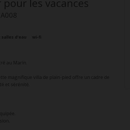
r pour les vacances
MA008
2
salles d'eau
wi-fi
cré au Marin.
tte magnifique villa de plain-pied offre un cadre de
é et sérénité.
quipée.
sion.