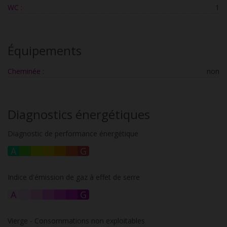
WC :
1
Équipements
Cheminée :
non
Diagnostics énergétiques
Diagnostic de performance énergétique
A
B
C
D
E
F
G
Indice d'émission de gaz à effet de serre
A
B
C
D
E
F
G
Vierge - Consommations non exploitables