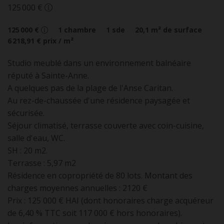
125 000 €
125 000 €
1
chambre
1
sde
20,1
m² de surface
6 218,91 €
prix / m²
Studio meublé dans un environnement balnéaire
réputé à Sainte-Anne.
A quelques pas de la plage de l'Anse Caritan.
Au rez-de-chaussée d'une résidence paysagée et
sécurisée.
Séjour climatisé, terrasse couverte avec coin-cuisine,
salle d'eau, WC.
SH : 20 m2.
Terrasse : 5,97 m2
Résidence en copropriété de 80 lots. Montant des
charges moyennes annuelles : 2120 €
Prix : 125 000 € HAI (dont honoraires charge acquéreur
de 6,40 % TTC soit 117 000 € hors honoraires).