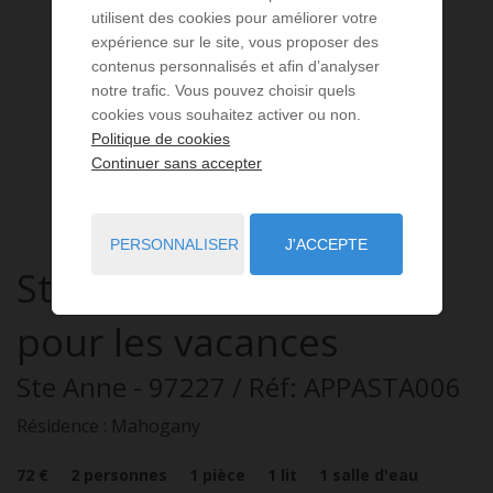
utilisent des cookies pour améliorer votre
expérience sur le site, vous proposer des
contenus personnalisés et afin d’analyser
notre trafic. Vous pouvez choisir quels
cookies vous souhaitez activer ou non.
Politique de cookies
Continuer sans accepter
PERSONNALISER
J'ACCEPTE
Studio
1 pièce
à louer
pour les vacances
Ste Anne
- 97227
/ Réf: APPASTA006
Résidence : Mahogany
72 €
2
personnes
1
pièce
1
lit
1
salle d'eau