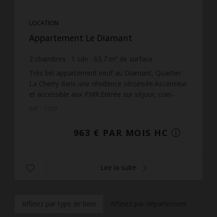
LOCATION
Appartement Le Diamant
2
chambres
1
sde
63,7
m² de surface
15,12 €
prix / m²
Très bel appartement neuf au Diamant, Quartier
La Cherry dans une résidence sécurisée.Ascenseur
et accessible aux PMR.Entrée sur séjour, coin-
cuisine aménagé et équipé (plaque de cuisson),
Réf. : 1339
dégagement,...
963 € PAR MOIS HC
Lire la suite
Affinez par type de bien
Affinez par département