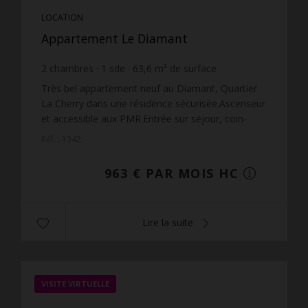
LOCATION
Appartement Le Diamant
2
chambres
1
sde
63,6
m² de surface
15,14 €
prix / m²
Très bel appartement neuf au Diamant, Quartier
La Cherry dans une résidence sécurisée.Ascenseur
et accessible aux PMR.Entrée sur séjour, coin-
cuisine aménagé et équipé (plaque de cuisson),
Réf. : 1342
dégagement,...
963 € PAR MOIS HC
Lire la suite
VISITE VIRTUELLE