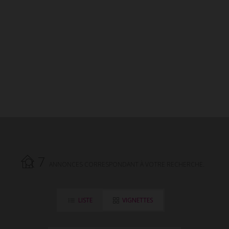
Immobilier Martinique. Vous souhaitez mettre
votre bien à louer sur Agence Vrignaud Biron
Martinique, contactez nous.
7
ANNONCES CORRESPONDANT À VOTRE RECHERCHE.
LISTE
VIGNETTES