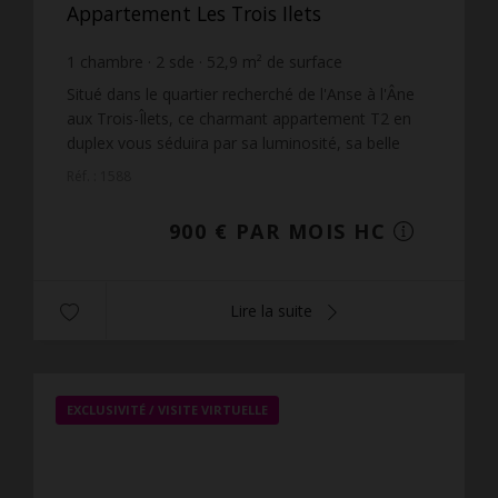
Appartement Les Trois Ilets
1
chambre
2
sde
52,9
m² de surface
17,01 €
prix / m²
Situé dans le quartier recherché de l'Anse à l'Âne
aux Trois-Îlets, ce charmant appartement T2 en
duplex vous séduira par sa luminosité, sa belle
ventilation naturelle et son cadre de vie agréable,
Réf. : 1588
à ...
900 € PAR MOIS HC
Lire la suite
EXCLUSIVITÉ /
VISITE VIRTUELLE