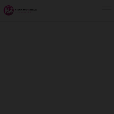
A LOUER - LOCATION :
VILLAS, MAISONS,
APPARTEMENTS ET STUDIOS
À LOUER
Vous êtes ici :
Accueil
Location
Consultez les annonces immobilières de
location de l'agence Vrignaud et Biron