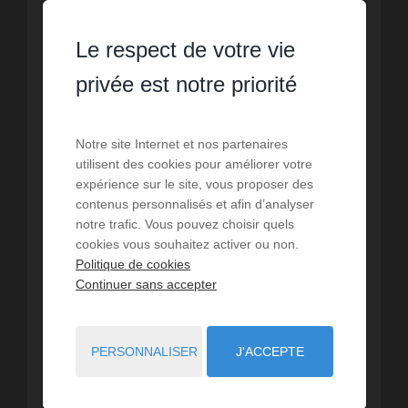
Le respect de votre vie
privée est notre priorité
Notre site Internet et nos partenaires
utilisent des cookies pour améliorer votre
expérience sur le site, vous proposer des
contenus personnalisés et afin d’analyser
LOCATION
notre trafic. Vous pouvez choisir quels
Appartement Les Trois Ilets
cookies vous souhaitez activer ou non.
Politique de cookies
3
pièces
80
m² de surface
17,62 €
prix / m²
Continuer sans accepter
Magnifique appartement neuf dans une résidence
sécurisée aux Trois-Ilets avec vue sur la baie de
Fort de France.Entrée sur séjour, coin-cuisine
PERSONNALISER
J'ACCEPTE
aménagé et équipé (plaque de cuisson),
Réf. : 1501
dégagement, 2 cha...