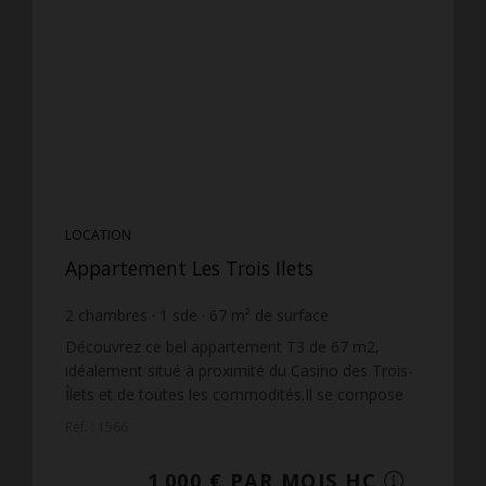
LOCATION
Appartement Les Trois Ilets
2
chambres
1
sde
67
m² de surface
14,93 €
prix / m²
Découvrez ce bel appartement T3 de 67 m2,
idéalement situé à proximité du Casino des Trois-
Îlets et de toutes les commodités.Il se compose
de :une cuisine aménagée, un salon, 2 chambres
Réf. : 1566
climatisées, 2...
1 000 € PAR MOIS HC