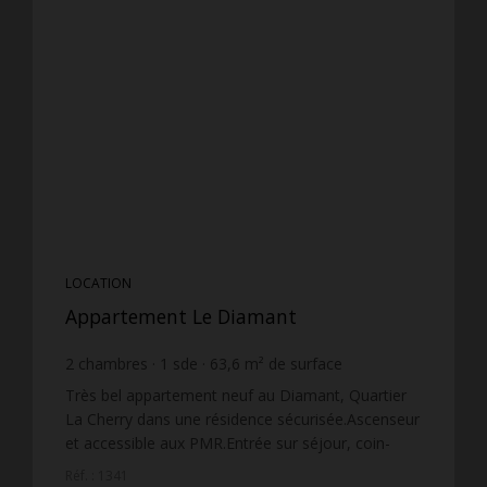
LOCATION
Appartement Le Diamant
2
chambres
1
sde
63,6
m² de surface
15,14 €
prix / m²
Très bel appartement neuf au Diamant, Quartier
La Cherry dans une résidence sécurisée.Ascenseur
et accessible aux PMR.Entrée sur séjour, coin-
cuisine aménagé et équipé (plaque de cuisson),
Réf. : 1341