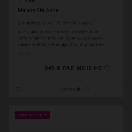
LOCATION
Maison Ste Anne
2
chambres
1
sde
63,5
m² de surface
26,3
m² de terrain
14,88 €
prix / m²
Jolie maison dans le bourg de Sainte-Anne
comprenant : entrée sur séjour avec espace-
cuisine aménagé et équipé (four et plaque de
cuisson), dégagement, 2 chambres climatisées, 1
Réf. : 1476
salle d'eau avec WC, t...
945 € PAR MOIS HC
Lire la suite
VISITE VIRTUELLE