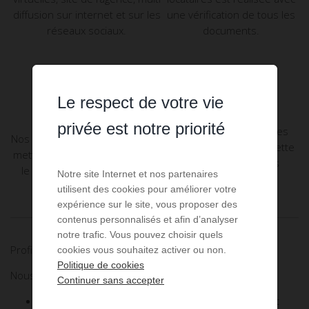
diffusion sur internet et sur les
une vérification de tous les
réseaux sociaux.
documents.
Le respect de votre vie
Technicité
Rédaction
privée est notre priorité
Réalisation des états des
Nos agents de location sauront
lieux exhaustifs sur tablette
mettre en valeur votre bien et
avec de nombreuses
le louer en toute sécurité :
Notre site Internet et nos partenaires
photos.
utilisent des cookies pour améliorer votre
expérience sur le site, vous proposer des
contenus personnalisés et afin d’analyser
notre trafic. Vous pouvez choisir quels
Profitez d'une gestion en toute sécurité !
cookies vous souhaitez activer ou non.
Politique de cookies
Nous assurons pour vous :
Continuer sans accepter
Le recouvrement et le quittancement des loyers et