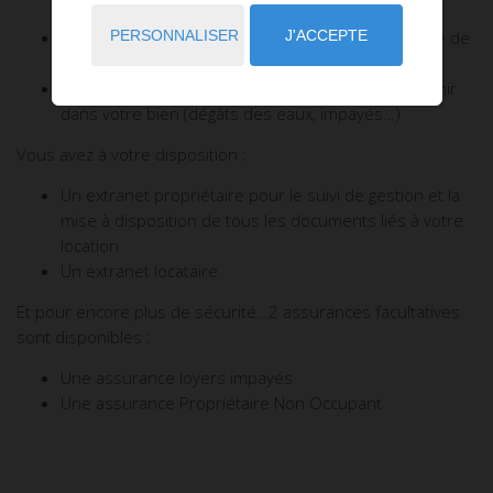
des charges
Le suivi administratif, comptable, fiscal et technique de
PERSONNALISER
J'ACCEPTE
votre logement
Le suivi et la gestion des sinistres pouvant intervenir
dans votre bien (dégâts des eaux, impayés…)
Vous avez à votre disposition :
Un extranet propriétaire pour le suivi de gestion et la
mise à disposition de tous les documents liés à votre
location
Un extranet locataire
Et pour encore plus de sécurité…2 assurances facultatives
sont disponibles :
Une assurance loyers impayés
Une assurance Propriétaire Non Occupant