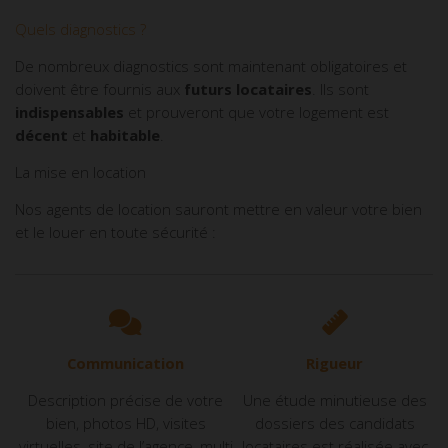
Quels diagnostics ?
De nombreux diagnostics sont maintenant obligatoires et
doivent être fournis aux
futurs
locataires
. Ils sont
indispensables
et prouveront que votre logement est
décent
et
habitable
.
La mise en location
Nos agents de location sauront mettre en valeur votre bien
et le louer en toute sécurité :
Communication
Rigueur
Description précise de votre
Une étude minutieuse des
bien, photos HD, visites
dossiers des candidats
virtuelles, site de l’agence, multi
locataires est réalisée avec