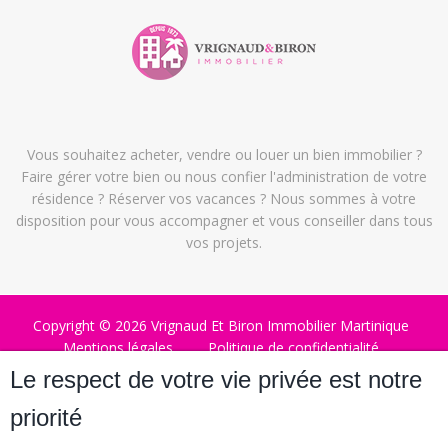
Vous souhaitez acheter, vendre ou louer un bien immobilier ?
Faire gérer votre bien ou nous confier l'administration de votre
résidence ? Réserver vos vacances ? Nous sommes à votre
disposition pour vous accompagner et vous conseiller dans tous
vos projets.
Copyright © 2026 Vrignaud Et Biron Immobilier Martinique
Mentions légales
Politique de confidentialité
Politique de cookies
Honoraires
Le respect de votre vie privée est notre
Conditions Générales de Location Vacances
priorité
Conditions d’Assurance d’Annulation