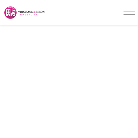
POLITIQUE DE COOKIES -
VRIGNAUD ET BIRON
IMMOBILIER MARTINIQUE
Vous êtes ici :
Accueil
Politique de cookies
Accédez à toute l’information claire et
transparente sur l'usage des cookies lorsque
vous consultez notre site internet.