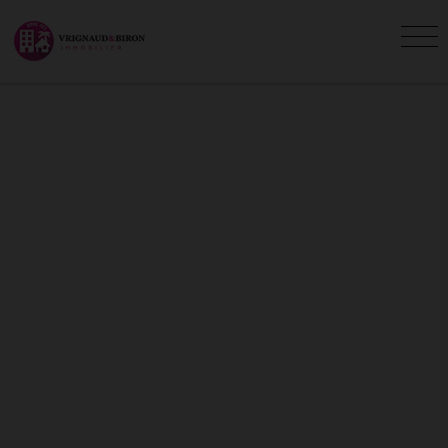
DÉCOUVREZ NOS
PROMOTIONS
EXCEPTIONNELLES SUR LES
LOCATIONS SAISONNIÈRES
Vous êtes ici :
Accueil
Location vacances
Promotions
Profitez de nos promotions exclusives pour vos