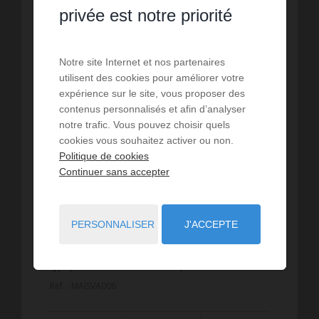
privée est notre priorité
Notre site Internet et nos partenaires
utilisent des cookies pour améliorer votre
expérience sur le site, vous proposer des
contenus personnalisés et afin d’analyser
notre trafic. Vous pouvez choisir quels
cookies vous souhaitez activer ou non.
LOCATION VACANCES
Politique de cookies
Villa Le Vauclin
Continuer sans accepter
Venez profiter d'un séjour inoubliable dans
cette magnificue villa de style créole,
PERSONNALISER
J'ACCEPTE
idéalement située au Vauclin, offrant une
superbe vue sur la mer et un cadre paisible
typique du sud de la Martiniqu...
Réf. : MAISVA006