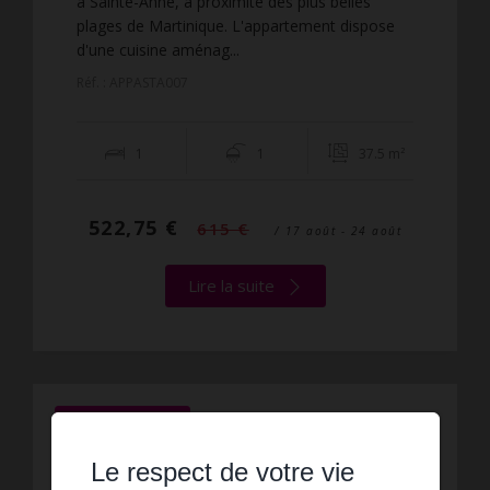
à Sainte-Anne, à proximité des plus belles
plages de Martinique. L'appartement dispose
d'une cuisine aménag...
Réf. : APPASTA007
1
1
37.5 m²
522,75 €
615 €
/ 17 août - 24 août
Lire la suite
PROMOTION
-15%
Le respect de votre vie