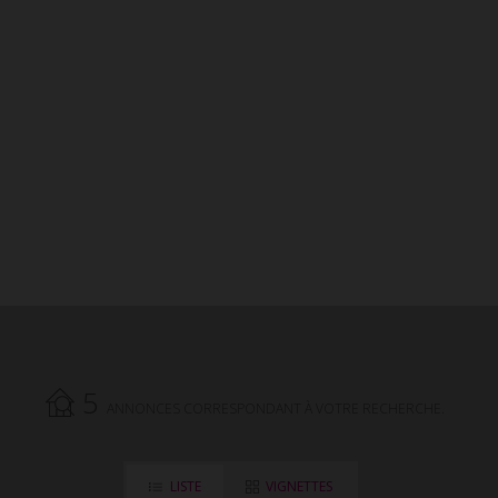
locations saisonnières. Découvrez des offres
incroyables et économisez sur votre prochain
séjour. Faites des économies sans
compromettre la qualité de votre
hébergement.
5
ANNONCES CORRESPONDANT À VOTRE RECHERCHE.
LISTE
VIGNETTES