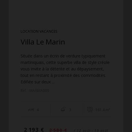
LOCATION VACANCES
Villa Le Marin
Située dans un écrin de verdure typiquement
martiniquais, cette superbe villa de style créole
vous invite à la détente et au dépaysement,
tout en restant à proximité des commodités.
Edifiée sur deux ...
Réf. : MAISMA009
4
3
161.4 m²
2 193 €
2 580 €
/ 12 août - 19 août