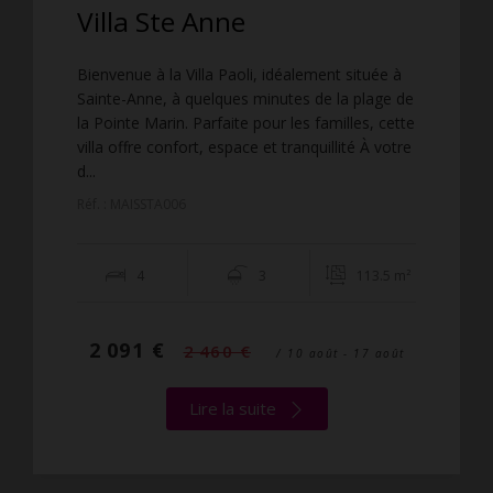
Villa Ste Anne
Bienvenue à la Villa Paoli, idéalement située à
Sainte-Anne, à quelques minutes de la plage de
la Pointe Marin. Parfaite pour les familles, cette
villa offre confort, espace et tranquillité À votre
d...
Réf. : MAISSTA006
4
3
113.5 m²
2 091 €
2 460 €
/ 10 août - 17 août
Lire la suite