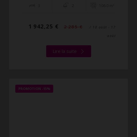
3
2
106.0 m²
1 942,25 €
2 285 €
/ 10 août - 17
août
Lire la suite
PROMOTION
-15%