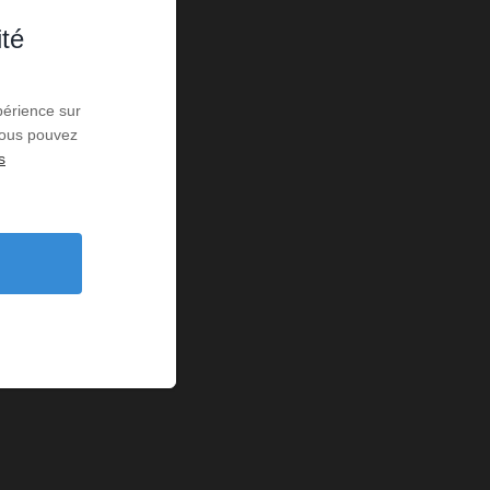
ité
périence sur
 Vous pouvez
s