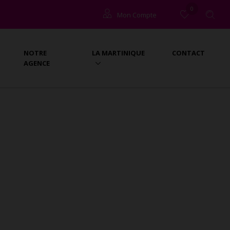
0
Mon Compte
Copropriétaires
NOTRE
LA MARTINIQUE
CONTACT
Locataires (à l'année)
AGENCE
Propriétaires (gestion)
Locataires (vacances)
2)
Propriétaires (vacances)
nte à Sainte-
er Martinique.