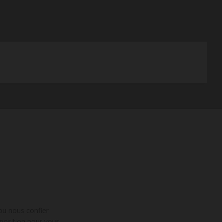
 ou nous confier
position pour vous