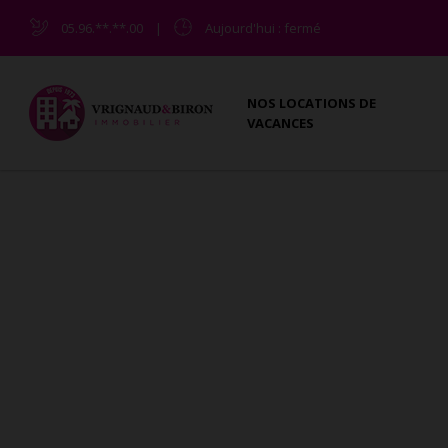
05.96.**.**.00
|
Aujourd'hui
: fermé
NOS LOCATIONS DE
VACANCES
APPARTEMENTS - STUDIOS - LO
Vous êtes ici :
Accueil
Vente
Appartement - Studi
L'agence Vrignaud et Biron Immobilier Martinique 
Luce. Recherchez votre appartement - studio - loft