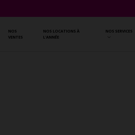
NOS
NOS LOCATIONS À
NOS SERVICES
VENTES
L'ANNÉE
FTS À VENDRE À SAINTE-LUCE (97
o - Loft
Sainte-Luce
vous présente les appartements - studios - lofts en ve
 Sainte-Luce avec l'agence Vrignaud et Biron Immobili