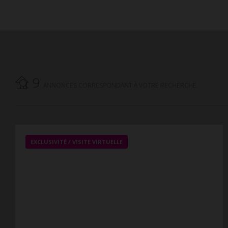
9
ANNONCES CORRESPONDANT À VOTRE RECHERCHE.
EXCLUSIVITÉ /
VISITE VIRTUELLE