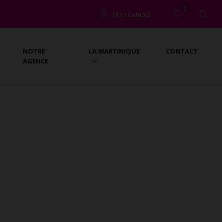
0
Mon Compte
Copropriétaires
NOTRE
LA MARTINIQUE
CONTACT
Locataires (à l'année)
AGENCE
Propriétaires (gestion)
Locataires (vacances)
Propriétaires (vacances)
dre .