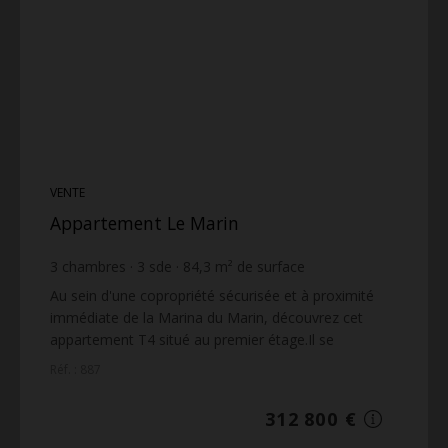
VENTE
Appartement Le Marin
3
chambres
3
sde
84,3
m² de surface
3 710,56 €
prix / m²
Au sein d'une copropriété sécurisée et à proximité
immédiate de la Marina du Marin, découvrez cet
appartement T4 situé au premier étage.Il se
compose d'une entrée, d'un séjour lumineux avec
Réf. : 887
cuisine am...
312 800 €