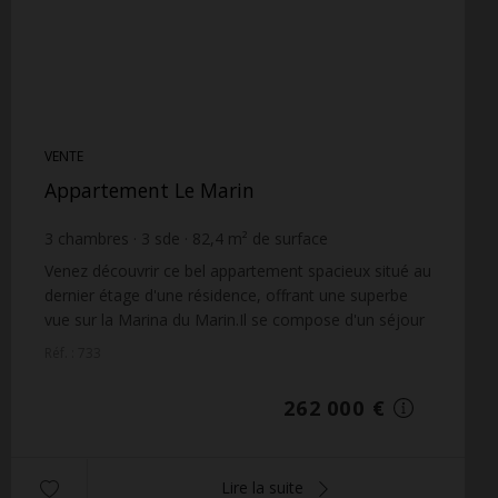
VENTE
Appartement Le Marin
3
chambres
3
sde
82,4
m² de surface
3 179,61 €
prix / m²
Venez découvrir ce bel appartement spacieux situé au
dernier étage d'une résidence, offrant une superbe
vue sur la Marina du Marin.Il se compose d'un séjour
lumineux avec cuisine ouverte, de trois cha...
Réf. : 733
262 000 €
Lire la suite