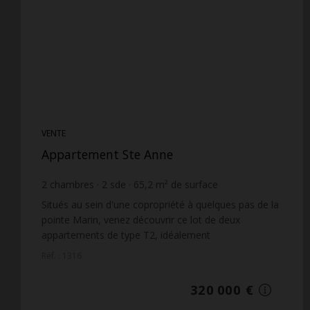
VENTE
Appartement Ste Anne
2
chambres
2
sde
65,2
m² de surface
4 907,98 €
prix / m²
Situés au sein d'une copropriété à quelques pas de la
pointe Marin, venez découvrir ce lot de deux
appartements de type T2, idéalement
implantés.Chacun se compose d'un dégagement,
Réf. : 1316
d'une salle d'eau av...
320 000 €